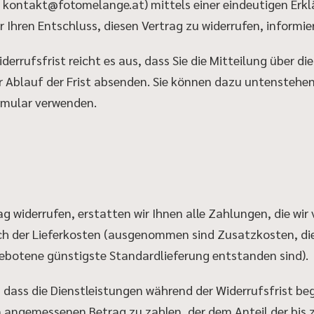
kontakt@fotomelange.at) mittels einer eindeutigen Erklär
er Ihren Entschluss, diesen Vertrag zu widerrufen, informie
errufsfrist reicht es aus, dass Sie die Mitteilung über d
r Ablauf der Frist absenden. Sie können dazu untenstehe
rmular verwenden.
g widerrufen, erstatten wir Ihnen alle Zahlungen, die wir
ich der Lieferkosten (ausgenommen sind Zusatzkosten, di
gebotene günstigste Standardlieferung entstanden sind).
 dass die Dienstleistungen während der Widerrufsfrist beg
n angemessenen Betrag zu zahlen, der dem Anteil der bis